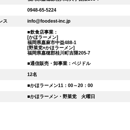
0948-65-5224
レス
info@foodest-inc.jp
■飲食店事業：
[かほラーメン]
福岡県嘉麻市中益488-1
[野菜党×かほラーメン]
福岡県嘉穂郡桂川町吉隈205-7
■通信販売・卸事業：ベジドル
12名
■かほラーメン11：00～20：00
■かほラーメン・野菜党 火曜日